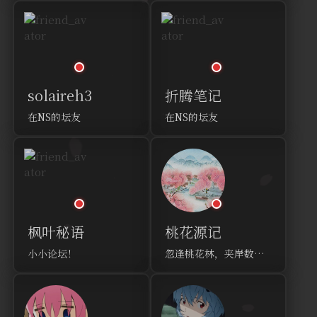
solaireh3
折腾笔记
在NS的坛友
在NS的坛友
枫叶秘语
桃花源记
小小论坛！
忽逢桃花林，夹岸数百步，中无杂树，芳草鲜美，落英缤纷。